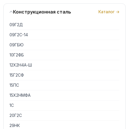
Конструкционная сталь
Каталог →
09Г2Д
09Г2С-14
09ГБЮ
10Г2ФБ
12Х2Н4А-Ш
15Г2СФ
15ПС
15Х2НМФА
1С
20Г2С
29НК