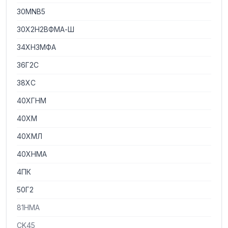
30MNB5
30Х2Н2ВФМА-Ш
34ХН3МФА
36Г2С
38ХС
40ХГНМ
40ХМ
40ХМЛ
40ХНМА
4ПК
50Г2
81НМА
CK45