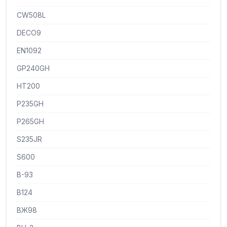
CW508L
DECO9
EN1092
GP240GH
HT200
P235GH
P265GH
S235JR
S600
В-93
В124
ВЖ98