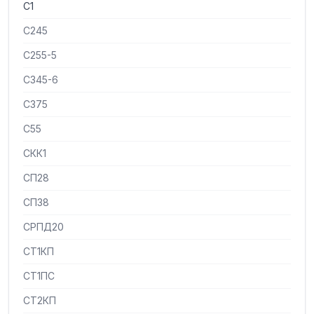
С1
С245
С255-5
С345-6
С375
С55
СКК1
СП28
СП38
СРПД20
СТ1КП
СТ1ПС
СТ2КП