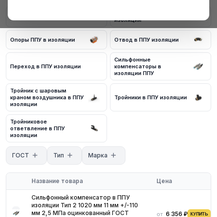
Соответствие стандартам ГОСТ и ТУ
Краны шаровые в ППУ
Заглушки в ППУ изоляции
Обязательное наличие сертификатов
изоляции
Доставка по региону
Для получения актуальных цен и наличия на складе свяжитесь
Опоры ППУ в изоляции
Отвод в ППУ изоляции
с нашими менеджерами. Мы предложим оптимальные условия
поставки и доставки.
Сильфонные
Переход в ППУ изоляции
компенсаторы в
изоляции ППУ
Тройник с шаровым
краном воздушника в ППУ
Тройники в ППУ изоляции
изоляции
Тройниковое
ответвление в ППУ
изоляции
ГОСТ
Тип
Марка
Название товара
Цена
Сильфонный компенсатор в ППУ
изоляции Тип 2 1020 мм 11 мм +/-110
мм 2,5 МПа оцинкованный ГОСТ
6 356 ₽
от
КУПИТЬ