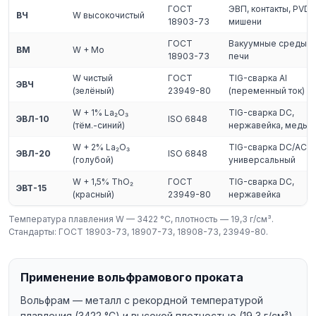
ГОСТ
ЭВП, контакты, PVD-
ВЧ
W высокочистый
18903-73
мишени
ГОСТ
Вакуумные среды и
ВМ
W + Mo
18903-73
печи
W чистый
ГОСТ
TIG-сварка Al
ЭВЧ
(зелёный)
23949-80
(переменный ток)
W + 1% La₂O₃
TIG-сварка DC,
ЭВЛ-10
ISO 6848
(тём.-синий)
нержавейка, медь
W + 2% La₂O₃
TIG-сварка DC/AC,
ЭВЛ-20
ISO 6848
(голубой)
универсальный
W + 1,5% ThO₂
ГОСТ
TIG-сварка DC,
ЭВТ-15
(красный)
23949-80
нержавейка
Температура плавления W — 3422 °C, плотность — 19,3 г/см³.
Стандарты: ГОСТ 18903-73, 18907-73, 18908-73, 23949-80.
Применение вольфрамового проката
Вольфрам — металл с рекордной температурой
плавления (3422 °C) и высокой плотностью (19,3 г/см³),