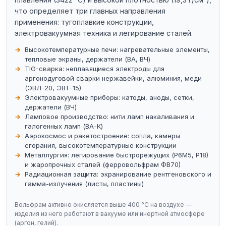
что определяет три главных направления
применения: тугоплавкие конструкции,
электровакуумная техника и легирование сталей.
Высокотемпературные печи: нагревательные элементы,
тепловые экраны, держатели (ВА, ВЧ)
TIG-сварка: неплавящиеся электроды для
аргонодуговой сварки нержавейки, алюминия, меди
(ЭВЛ-20, ЭВТ-15)
Электровакуумные приборы: катоды, аноды, сетки,
держатели (ВЧ)
Ламповое производство: нити ламп накаливания и
галогенных ламп (ВА-К)
Аэрокосмос и ракетостроение: сопла, камеры
сгорания, высокотемпературные конструкции
Металлургия: легирование быстрорежущих (Р6М5, Р18)
и жаропрочных сталей (ферровольфрам ФВ70)
Радиационная защита: экранирование рентгеновского и
гамма-излучения (листы, пластины)
Вольфрам активно окисляется выше 400 °C на воздухе —
изделия из него работают в вакууме или инертной атмосфере
(аргон, гелий).