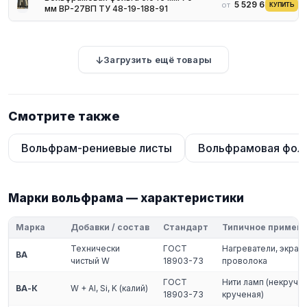
5 529 644 ₽
от
КУПИТЬ
мм ВР-27ВП ТУ 48-19-188-91
Загрузить ещё товары
Смотрите также
Вольфрам-рениевые листы
Вольфрамовая фол
Марки вольфрама — характеристики
Марка
Добавки / состав
Стандарт
Типичное примен
Технически
ГОСТ
Нагреватели, экран
ВА
чистый W
18903-73
проволока
ГОСТ
Нити ламп (некручен
ВА-К
W + Al, Si, K (калий)
18903-73
крученая)