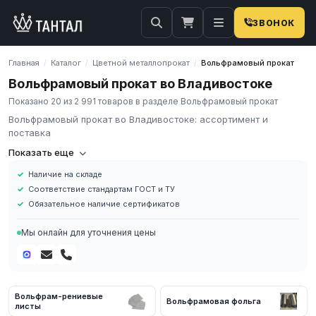
ЗВОНОК
Главная
Каталог
Цветной металлопрокат
Вольфрамовый прокат
/
/
/
Вольфрамовый прокат во Владивостоке
Показано 20 из 2 991 товаров в разделе Вольфрамовый прокат
Вольфрамовый прокат во Владивостоке: ассортимент и
поставка
Вольфрамовый прокат: ассортимент и поставка
Показать еще
**Вольфрамовый прокат** — полуфабрикаты из технически
Наличие на складе
чистого вольфрама и его сплавов (листы, круги, прутки, трубы,
Соответствие стандартам ГОСТ и ТУ
ленты, фольга, проволока, порошок, электроды,
Обязательное наличие сертификатов
ферровольфрам) для высокотемпературной,
электротехнической и металлургической отраслей. Вольфрам
Мы онлайн для уточнения цены
(W, №74) — тугоплавкий металл с рекордной температурой
плавления **3422 °C** и плотностью **19,3 г/см³**.
ГК «Тантал» поставляет вольфрамовый прокат со склада.
Марки **ВА, ВЧ, ВМ** по **ГОСТ 18903-73**, **ГОСТ 18907-
Вольфрам-рениевые
73**, **ГОСТ 18908-73**; электродные марки **ЭВЛ-10,
Вольфрамовая фольга
листы
ЭВЛ-20, ЭВТ-15** по ГОСТ 23949-80 и ISO 6848. Сертификаты,