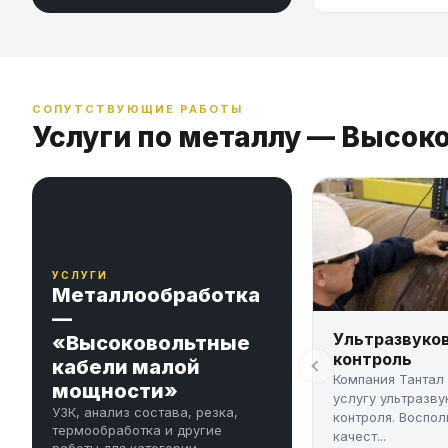
СОПУТСТВУЮЩИЕ РАБОТЫ
Услуги по металлу — Высок
УСЛУГИ
Металлообработка
—
Ультразвуко
«Высоковольтные
контроль
кабели малой
Компания Тантал
мощности»
услугу ультразву
УЗК, анализ состава, резка,
контроля. Воспол
термообработка и другие
качест...
работы для категории