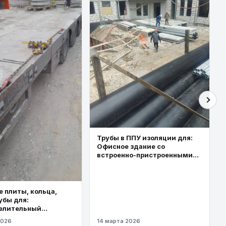
Трубы в ППУ изоляции для:
Офисное здание со
встроенно-пристроенными
торговыми площадями
 плиты, кольца,
убы для:
елительный
од высокого
2026
14 марта 2026
я