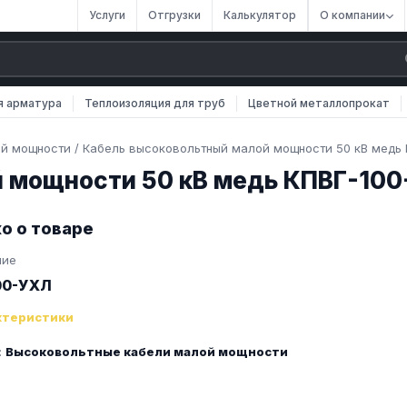
Услуги
Отгрузки
Калькулятор
О компании
я арматура
Теплоизоляция для труб
Цветной металлопрокат
ой мощности
/
Кабель высоковольтный малой мощности 50 кВ медь
й мощности 50 кВ медь КПВГ-10
о о товаре
ние
00-УХЛ
ктеристики
:
Высоковольтные кабели малой мощности