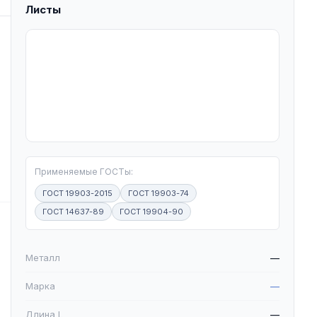
Листы
T
Применяемые ГОСТы:
ГОСТ 19903-2015
ГОСТ 19903-74
ГОСТ 14637-89
ГОСТ 19904-90
W
Металл
—
Марка
—
Длина L
—