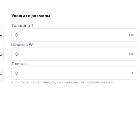
Укажите размеры:
Толщина T
мм
Ширина W
мм
Длина L
м
Если поле не заполнено, считаем вес за 1 погонный метр