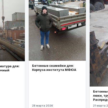
Бетонные скамейки для:
матура для:
Корпуса института МФЮА
очный
Бетонные
люки, тр
Распред
газопров
28 марта 2026
21 марта 
давлени