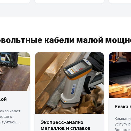
овольтные кабели малой мощн
вой
Резка
 оказывает
кового
Компани
Экспресс-анализ
ьзуйтесь
услугу 
металлов и сплавов
Восполь