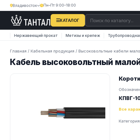
Пн–Пт 9:00–18:00
Владивосток
×
Затрудняетесь с поиском?
КАТАЛОГ
Наши менеджеры оперативно подберут вам
Нержавеющий прокат
Метизы и крепеж
Трубопроводна
необходимую продукцию. Закажите обратную
связь…
Главная
/
Кабельная продукция
/
Высоковольтные кабели мал
Кабель высоковольтный мало
Телефон
E-mail
Коротк
Обозначе
КПВГ-1
Все хара
ОТПРАВИТЬ
Категория
Нажимая на кнопку, вы соглашаетесь на
обработку
персональных данных