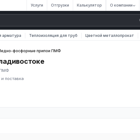
Услуги
Отгрузки
Калькулятор
О компании
я арматура
Теплоизоляция для труб
Цветной металлопрокат
едно-фосфорные припои ПМФ
ладивостоке
 ПМФ
 и поставка
в России. Мы осуществляем оптовые и розничные поставки
.
осфорные припои ПМФ различных марок, размеров и типов. Все
фикаты качества.