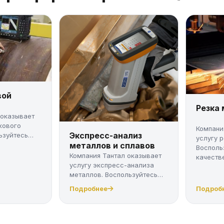
вой
Резка
 оказывает
кового
Компани
Экспресс-анализ
ьзуйтесь
услугу 
металлов и сплавов
Восполь
Компания Тантал оказывает
качестве
услугу экспресс-анализа
металлов. Воспользуйтесь
качес...
Подробнее
Подроб