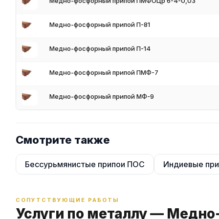
Медно-фосфорный припой ПМФОЦр 6-4-0,03
Для получения актуальных цен и наличия на складе свяжите
поставки и доставки.
Медно-фосфорный припой П-81
Медно-фосфорный припой П-14
Медно-фосфорный припой ПМФ-7
Медно-фосфорный припой МФ-9
Смотрите также
Бессурьмянистые припои ПОС
Индиевые при
СОПУТСТВУЮЩИЕ РАБОТЫ
Услуги по металлу — Медн