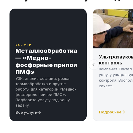
УСЛУГИ
Металлообработка
Ультразвуко
— «Медно-
контроль
фосфорные припои
Компания Тантал
ПМФ»
услугу ультразву
УЗК, анализ состава, резка,
контроля. Воспол
термообработка и другие
качест...
работы для категории «Медно-
фосфорные припои ПМФ».
Подберите услугу под вашу
задачу.
Подробнее
Все услуги