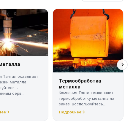
 металла
я Тантал оказывает
Термообработка
резки металла.
металла
зуйтесь
Компания Тантал выполняет
нным серв...
термообработку металла на
заказ. Воспользуйтесь
качест...
нее
Подробнее