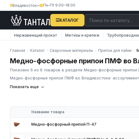
Пн–Пт 9:00–18:00
Владивосток
КАТАЛОГ
Нержавеющий прокат
Метизы и крепеж
Трубопроводна
Главная
Каталог
Сварочные материалы
Припои для пайки
М
/
/
/
/
Медно-фосфорные припои ПМФ во В
Показано 6 из 6 товаров в разделе Медно-фосфорные припои
Медно-фосфорные припои ПМФ во Владивостоке: ассортимент
Компания «Тантал» предлагает Медно-фосфорные припои ПМФ 
Показать еще
металлопроката и промышленных материалов по всей России
В нашем каталоге представлен широкий ассортимент Медно-ф
изделия соответствуют требованиям ГОСТ и ТУ, имеют серти
Название товара
Наличие на складе в России
Соответствие стандартам ГОСТ и ТУ
Медно-фосфорный припой П-47
Обязательное наличие сертификатов
Доставка по региону