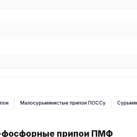
сь с нашими менеджерами. Мы предложим оптимальные условия
пои
Малосурьмянистые припои ПОССу
Сурьмя
о-фосфорные припои ПМФ