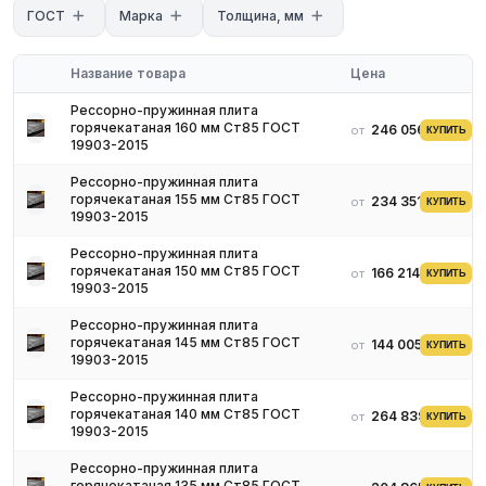
упругости.
ГОСТ
Марка
Толщина, мм
Полуфабрикат из такой стали устойчив к механическим
нагрузкам, деформации, истиранию, способный после
Название товара
Цена
устранения нагрузки восстанавливать первоначальную
конфигурацию, возвращаться в исходное состояние.
Рессорно-пружинная плита
горячекатаная 160 мм Ст85 ГОСТ
246 056 ₽
от
КУПИТЬ
Данный прокат отличается прямоугольной плоской формой,
19903-2015
разными параметрами (длиной, толщиной, шириной),
прокаткой, а также марками исходного изготовительного
Рессорно-пружинная плита
горячекатаная 155 мм Ст85 ГОСТ
материала с различным процентным соотношением
234 351 ₽
от
КУПИТЬ
19903-2015
легирующих веществ. Его главное отличие, в сравнении с
листами, – большая, внушительная толщина, вес.
Рессорно-пружинная плита
горячекатаная 150 мм Ст85 ГОСТ
166 214 ₽
от
КУПИТЬ
19903-2015
Рессорно-пружинная плита
горячекатаная 145 мм Ст85 ГОСТ
144 005 ₽
от
КУПИТЬ
19903-2015
Рессорно-пружинная плита
горячекатаная 140 мм Ст85 ГОСТ
264 839 ₽
от
КУПИТЬ
19903-2015
Рессорно-пружинная плита
горячекатаная 135 мм Ст85 ГОСТ