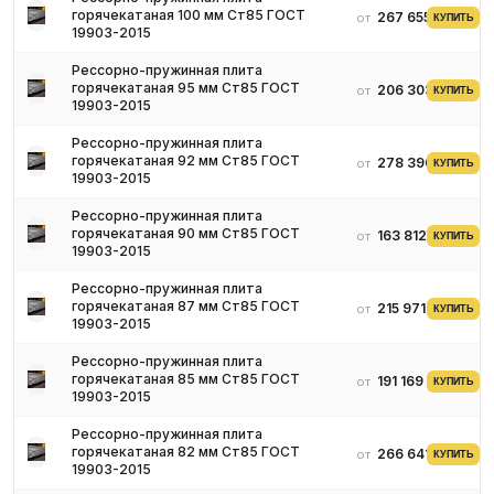
горячекатаная 100 мм Ст85 ГОСТ
267 655 ₽
от
КУПИТЬ
прочностных, качественных свойств, увеличения стабильности,
19903-2015
упругости, металлоизделия поддаются закаливанию высокими
температурами, последующему обязательному отпуску.
Рессорно-пружинная плита
горячекатаная 95 мм Ст85 ГОСТ
206 303 ₽
от
КУПИТЬ
Данный материал бывает со шлифованной или обточенной
19903-2015
поверхностью, а также в виде полуфабрикатов с особым типом
отделки.
Рессорно-пружинная плита
горячекатаная 92 мм Ст85 ГОСТ
278 390 ₽
от
КУПИТЬ
К заготовкам, выпускаемым из спецстали, предъявляются
19903-2015
высокие требования, а именно на поверхности металлопроката
не должны присутствовать: рванина, раскатанный пригар,
Рессорно-пружинная плита
корочки, сквозные разрывы, гармошки, трещины, пузыри, плен,
горячекатаная 90 мм Ст85 ГОСТ
163 812 ₽
от
КУПИТЬ
19903-2015
различные загрязнения, а также вкатанная окалина.
Допустимыми являются несущественные дефекты (риски,
Рессорно-пружинная плита
рябизна), которые не выводят прокат за предельные параметры.
горячекатаная 87 мм Ст85 ГОСТ
215 971 ₽
от
КУПИТЬ
19903-2015
Преимущества
Рессорно-пружинная плита
горячекатаная 85 мм Ст85 ГОСТ
191 169 ₽
от
КУПИТЬ
Рессорно-пружинная плита, благодаря особенностям
19903-2015
технологии, качественным характеристикам, отличается целым
Рессорно-пружинная плита
комплексом свойств, которые, бесспорно, являются
горячекатаная 82 мм Ст85 ГОСТ
266 641 ₽
от
преимущественными. В сравнении с аналогичными
КУПИТЬ
19903-2015
металлоизделиями из обычных марок, она обладает: