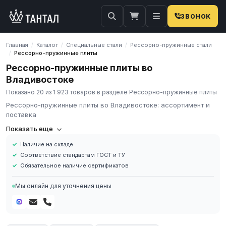
ЗВОНОК
Главная
Каталог
Специальные стали
Рессорно-пружинные стали
/
/
/
Рессорно-пружинные плиты
/
Рессорно-пружинные плиты во
Владивостоке
Показано 20 из 1 923 товаров в разделе Рессорно-пружинные плиты
Рессорно-пружинные плиты во Владивостоке: ассортимент и
поставка
Рессорно-пружинные плиты
Показать еще
Наличие на складе
Рессорно-пружинная плита – это горячекатаный
Соответствие стандартам ГОСТ и ТУ
толстолистовой металлопрокат с толщиной более 10 мм,
Обязательное наличие сертификатов
который выполнен из специальной рессорно-пружинной стали.
Мы онлайн для уточнения цены
Основные характеристики
При изготовлении применяются марки
углеродистой, легированной стали с высокими показателями